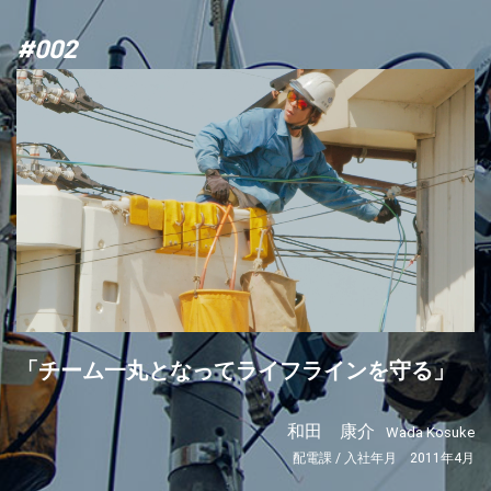
#002
「チーム一丸となってライフラインを守る」
和田 康介
Wada Kosuke
配電課 / 入社年月 2011年4月