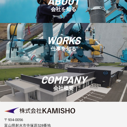
ABOUT
会社を知る
WORKS
仕事を知る
COMPANY
会社概要
〒934-0056
富山県射水市寺塚原528番地