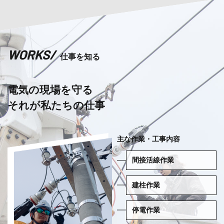
WORKS
/
仕事を知る
電気の現場を守る
それが私たちの仕事
主な作業・工事内容
間接活線作業
建柱作業
停電作業