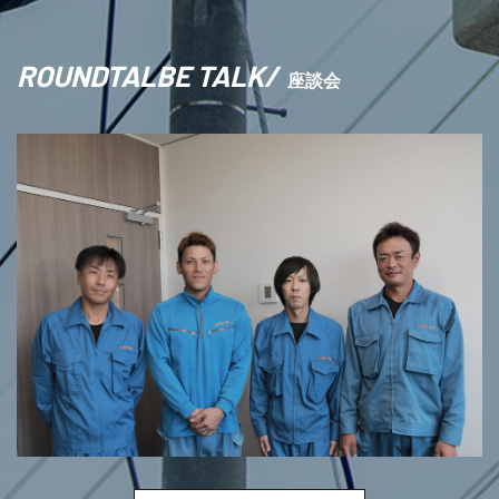
ROUNDTALBE TALK
/
座談会