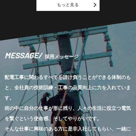
もっと見る
MESSAGE
/
採用メッセージ
配電工事に関わるすべてを請け負うことができる体制のも
と、全社員の技術訓練・工事の品質向上に力を入れていま
す。
街の中に自分の仕事が形に残り、人々の生活に役立つ電気
を繋ぐという使命感、そしてやりがいです。
そんな仕事に興味のある方に是非入社してもらい、一緒に