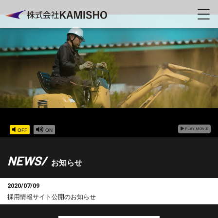
PLAY MOVIE
OFF
ON
NEWS
/
お知らせ
2020/09/24
20
座談会を掲載しました。
イ