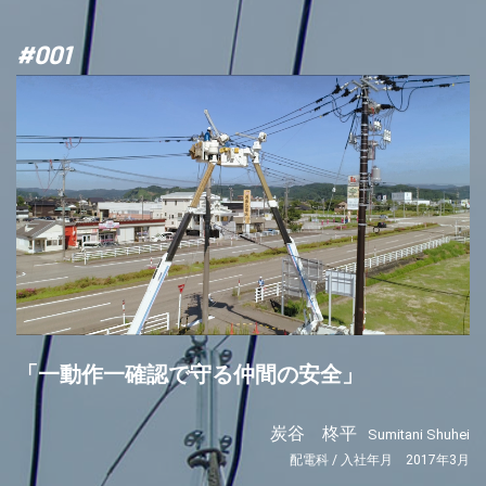
#001
「一動作一確認で守る仲間の安全」
炭谷 柊平
Sumitani Shuhei
配電科 / 入社年月 2017年3月